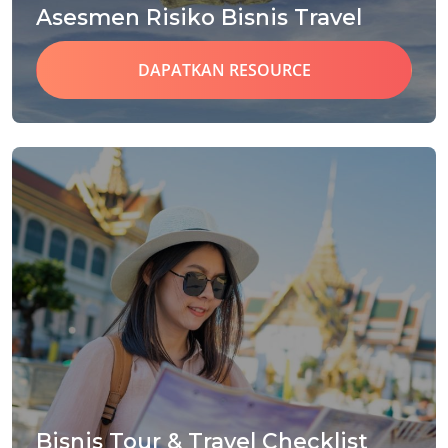
Asesmen Risiko Bisnis Travel
DAPATKAN RESOURCE
Bisnis Tour & Travel Checklist