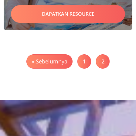
DAPATKAN RESOURCE
« Sebelumnya
1
2