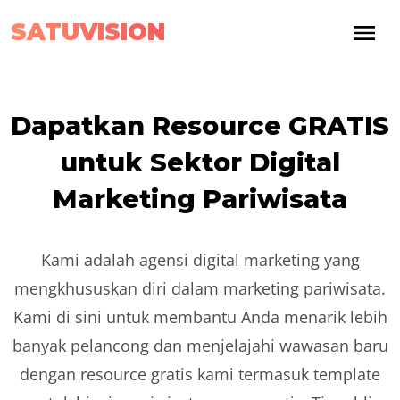
SATUVISION
Dapatkan Resource GRATIS
untuk Sektor Digital
Marketing Pariwisata
Kami adalah agensi digital marketing yang
mengkhususkan diri dalam marketing pariwisata.
Kami di sini untuk membantu Anda menarik lebih
banyak pelancong dan menjelajahi wawasan baru
dengan resource gratis kami termasuk template