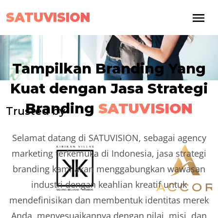
SATUVISION
Tampilkan Branding Yang
Kuat dengan Jasa Strategi
Branding
SATUVISION
Trusted by
Selamat datang di SATUVISION, sebagai agency
marketing terkemuka di Indonesia, jasa strategi
branding kami akan menggabungkan wawasan
industri dengan keahlian kreatif untuk
mendefinisikan dan membentuk identitas merek
Anda, menyesuaikannya dengan nilai, misi, dan