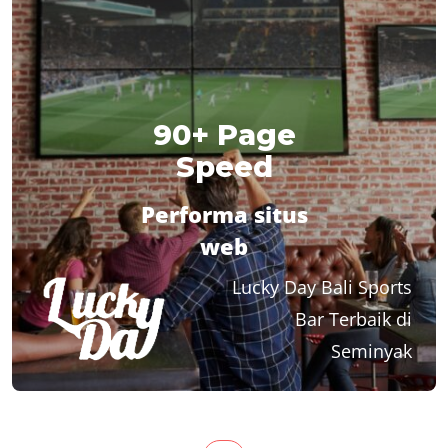
90+ Page
Speed
Performa situs
web
Lucky Day Bali
Sports
Bar Terbaik di
Seminyak