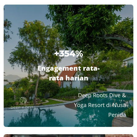
+354%
Engagement rata-
rata harian
Deep Roots
Dive &
Yoga Resort di Nusa
Penida