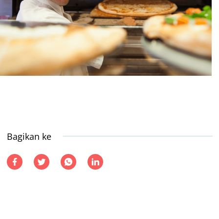
Bagikan ke