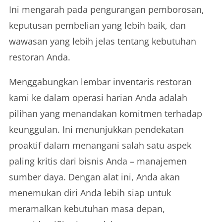
Ini mengarah pada pengurangan pemborosan,
keputusan pembelian yang lebih baik, dan
wawasan yang lebih jelas tentang kebutuhan
restoran Anda.
Menggabungkan lembar inventaris restoran
kami ke dalam operasi harian Anda adalah
pilihan yang menandakan komitmen terhadap
keunggulan. Ini menunjukkan pendekatan
proaktif dalam menangani salah satu aspek
paling kritis dari bisnis Anda – manajemen
sumber daya. Dengan alat ini, Anda akan
menemukan diri Anda lebih siap untuk
meramalkan kebutuhan masa depan,