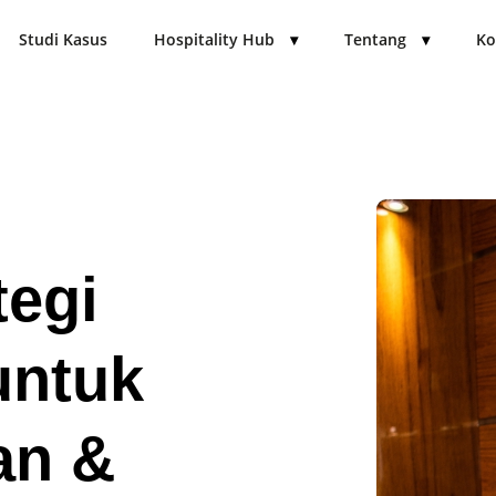
Studi Kasus
Hospitality Hub
▾
Tentang
▾
Ko
tegi
untuk
an &