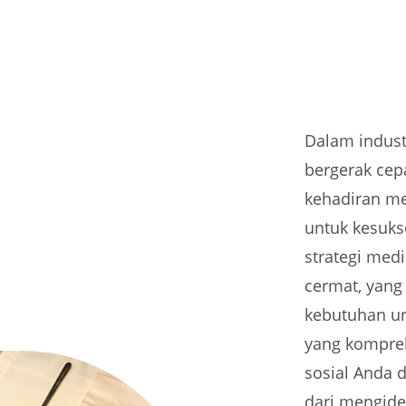
Dalam indus
bergerak cep
kehadiran me
untuk kesuks
strategi med
cermat, yang
kebutuhan un
yang kompreh
sosial Anda 
dari mengide