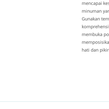
mencapai ke
minuman yan
Gunakan temp
komprehensif
membuka pot
memposisikan
hati dan piki