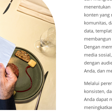
menentukan 
konten yang 
komunitas, 
data, templa
membangun st
Dengan mema
media sosial,
dengan audi
Anda, dan m
Melalui pere
konsisten, d
Anda dapat m
meningkatkan