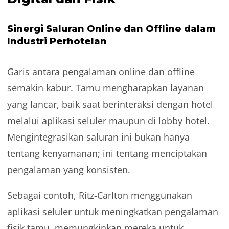
Sinergi Saluran Online dan Offline dalam
Industri Perhotelan
Garis antara pengalaman online dan offline
semakin kabur. Tamu mengharapkan layanan
yang lancar, baik saat berinteraksi dengan hotel
melalui aplikasi seluler maupun di lobby hotel.
Mengintegrasikan saluran ini bukan hanya
tentang kenyamanan; ini tentang menciptakan
pengalaman yang konsisten.
Sebagai contoh, Ritz-Carlton menggunakan
aplikasi seluler untuk meningkatkan pengalaman
fisik tamu, memungkinkan mereka untuk