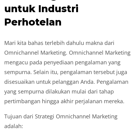
untuk Industri
Perhotelan
Mari kita bahas terlebih dahulu makna dari
Omnichannel Marketing. Omnichannel Marketing
mengacu pada penyediaan pengalaman yang
sempurna. Selain itu, pengalaman tersebut juga
disesuaikan untuk pelanggan Anda. Pengalaman
yang sempurna dilakukan mulai dari tahap
pertimbangan hingga akhir perjalanan mereka.
Tujuan dari Strategi Omnichannel Marketing
adalah: