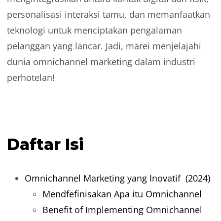
personalisasi interaksi tamu, dan memanfaatkan
teknologi untuk menciptakan pengalaman
pelanggan yang lancar. Jadi, marei menjelajahi
dunia omnichannel marketing dalam industri
perhotelan!
Daftar Isi
Omnichannel Marketing yang Inovatif (2024)
Mendfefinisakan Apa itu Omnichannel
Benefit of Implementing Omnichannel