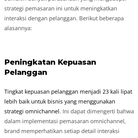
strategi pemasaran ini untuk meningkatkan
interaksi dengan pelanggan. Berikut beberapa
alasannya:
Peningkatan Kepuasan
Pelanggan
Tingkat kepuasan pelanggan menjadi 23 kali lipat
lebih baik untuk bisnis yang menggunakan
strategi omnichannel
. Ini dapat dimengerti bahwa
dalam implementasi pemasaran omnichannel,
brand memperhatikan setiap detail interaksi